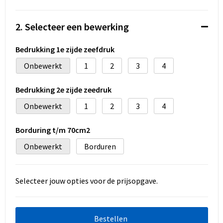
Koeltassen en Koelboxen
2. Selecteer een bewerking
Accessoires voor tassen
Bedrukking 1e zijde zeefdruk
Strandtassen
Onbewerkt
1
2
3
4
Heuptassen
Bedrukking 2e zijde zeedruk
Documententassen
Onbewerkt
1
2
3
4
Laptop hoezen en tassen
Borduring t/m 70cm2
Onbewerkt
Borduren
Autotassen
Matrozentassen
Selecteer jouw opties voor de prijsopgave.
Kledingtassen
Bestellen
Rugzakken