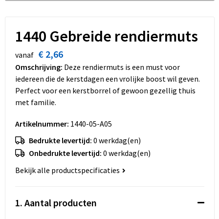
Dekens, Fleecedekens en Kussens
Schoenen
Sleutelhangers en Lanyards
Opvouwbare tassen
Kledingaccessoires
Schorten en Sloven
Snoepgoed
Promotietassen
1440 Gebreide rendiermuts
€ 2,66
Gilets
Spellen voor binnen en buiten
Boodschappentassen
vanaf
Omschrijving:
Deze rendiermuts is een must voor
Restauranttextiel
Sport
Reistassen
iedereen die de kerstdagen een vrolijke boost wil geven.
Perfect voor een kerstborrel of gewoon gezellig thuis
Hoofdbescherming
Veiligheid, Auto en Fiets
Schoudertassen
met familie.
Artikelnummer:
1440-05-A05
Gehoorbescherming
Vrije tijd en Strand
Toilettassen
Bedrukte levertijd:
0 werkdag(en)
Gereedschap
Koffers en Trolleys
Onbedrukte levertijd:
0 werkdag(en)
Bekijk alle productspecificaties
Ademhalingsbescherming
Sporttassen
Schoenentassen
1. Aantal producten