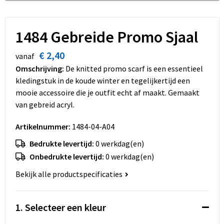
Dekens, Fleecedekens en Kussens
Schoenen
Sleutelhangers en Lanyards
Opvouwbare tassen
Kledingaccessoires
Schorten en Sloven
Snoepgoed
Promotietassen
1484 Gebreide Promo Sjaal
€ 2,40
Gilets
Spellen voor binnen en buiten
Boodschappentassen
vanaf
Omschrijving:
De knitted promo scarf is een essentieel
Restauranttextiel
Sport
Reistassen
kledingstuk in de koude winter en tegelijkertijd een
mooie accessoire die je outfit echt af maakt. Gemaakt
Hoofdbescherming
Veiligheid, Auto en Fiets
Schoudertassen
van gebreid acryl.
Artikelnummer:
1484-04-A04
Gehoorbescherming
Vrije tijd en Strand
Toilettassen
Bedrukte levertijd:
0 werkdag(en)
Gereedschap
Koffers en Trolleys
Onbedrukte levertijd:
0 werkdag(en)
Bekijk alle productspecificaties
Ademhalingsbescherming
Sporttassen
Schoenentassen
1. Selecteer een kleur