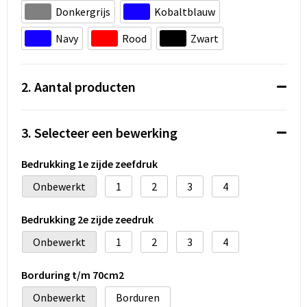
Koeltassen en Koelboxen
Donkergrijs
Kobaltblauw
Accessoires voor tassen
Navy
Rood
Zwart
Strandtassen
2. Aantal producten
Heuptassen
3. Selecteer een bewerking
Documententassen
Bedrukking 1e zijde zeefdruk
Laptop hoezen en tassen
Onbewerkt
1
2
3
4
Autotassen
Bedrukking 2e zijde zeedruk
Matrozentassen
Onbewerkt
1
2
3
4
Kledingtassen
Borduring t/m 70cm2
Onbewerkt
Borduren
Rugzakken