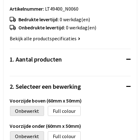
Koeltassen en Koelboxen
Artikelnummer:
LT49400_N0060
Accessoires voor tassen
Bedrukte levertijd:
0 werkdag(en)
Onbedrukte levertijd:
0 werkdag(en)
Strandtassen
Bekijk alle productspecificaties
Heuptassen
1. Aantal producten
Documententassen
Laptop hoezen en tassen
2. Selecteer een bewerking
Autotassen
Voorzijde boven (60mm x 50mm)
Matrozentassen
Onbewerkt
Full colour
Kledingtassen
Voorzijde onder (60mm x 50mm)
Onbewerkt
Full colour
Rugzakken