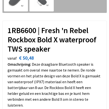
Dekens, Fleecedekens en Kussens
Schoenen
Sleutelhangers en Lanyards
Opvouwbare tassen
Kledingaccessoires
Schorten en Sloven
Snoepgoed
Promotietassen
Gilets
Spellen voor binnen en buiten
Boodschappentassen
1RB6600 | Fresh 'n Rebel
Rockbox Bold X waterproof
Restauranttextiel
Sport
Reistassen
TWS speaker
Hoofdbescherming
Veiligheid, Auto en Fiets
Schoudertassen
€ 50,48
vanaf
Gehoorbescherming
Vrije tijd en Strand
Toilettassen
Omschrijving:
Deze draagbare Bluetooth speaker is
gemaakt om overal mee naartoe te nemen. De ronde
Gereedschap
Koffers en Trolleys
vormen en het platte design van deze Bold X is gemaakt
van waterproof (IPX7) materiaal en heeft een
Ademhalingsbescherming
Sporttassen
batterijduur van 8 uur. De Rockbox Bold X heeft een
helder geluid en een krachtige bas en je kunt hem
Schoenentassen
verbinden met een andere Bold X om in stereo te
luisteren.