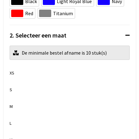
Koeltassen en Koelboxen
Black
Light Royal Blue
Navy
Red
Titanium
Accessoires voor tassen
Strandtassen
2. Selecteer een maat
Heuptassen
De minimale bestel afname is 10 stuk(s)
Documententassen
XS
Laptop hoezen en tassen
S
Autotassen
M
Matrozentassen
Kledingtassen
L
Rugzakken