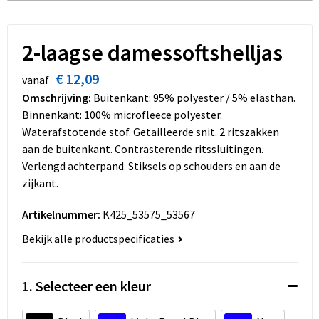
Dekens, Fleecedekens en Kussens
Schoenen
Sleutelhangers en Lanyards
Opvouwbare tassen
Kledingaccessoires
Schorten en Sloven
Snoepgoed
Promotietassen
2-laagse damessoftshelljas
€ 12,09
Gilets
Spellen voor binnen en buiten
Boodschappentassen
vanaf
Omschrijving:
Buitenkant: 95% polyester / 5% elasthan.
Restauranttextiel
Sport
Reistassen
Binnenkant: 100% microfleece polyester.
Waterafstotende stof. Getailleerde snit. 2 ritszakken
Hoofdbescherming
Veiligheid, Auto en Fiets
Schoudertassen
aan de buitenkant. Contrasterende ritssluitingen.
Verlengd achterpand. Stiksels op schouders en aan de
Gehoorbescherming
Vrije tijd en Strand
Toilettassen
zijkant.
Artikelnummer:
K425_53575_53567
Gereedschap
Koffers en Trolleys
Bekijk alle productspecificaties
Ademhalingsbescherming
Sporttassen
1. Selecteer een kleur
Schoenentassen