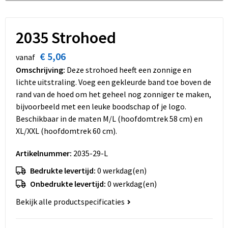
Dekens, Fleecedekens en Kussens
Schoenen
Sleutelhangers en Lanyards
Opvouwbare tassen
Kledingaccessoires
Schorten en Sloven
Snoepgoed
Promotietassen
2035 Strohoed
€ 5,06
Gilets
Spellen voor binnen en buiten
Boodschappentassen
vanaf
Omschrijving:
Deze strohoed heeft een zonnige en
Restauranttextiel
Sport
Reistassen
lichte uitstraling. Voeg een gekleurde band toe boven de
rand van de hoed om het geheel nog zonniger te maken,
Hoofdbescherming
Veiligheid, Auto en Fiets
Schoudertassen
bijvoorbeeld met een leuke boodschap of je logo.
Beschikbaar in de maten M/L (hoofdomtrek 58 cm) en
Gehoorbescherming
Vrije tijd en Strand
Toilettassen
XL/XXL (hoofdomtrek 60 cm).
Artikelnummer:
2035-29-L
Gereedschap
Koffers en Trolleys
Bedrukte levertijd:
0 werkdag(en)
Ademhalingsbescherming
Sporttassen
Onbedrukte levertijd:
0 werkdag(en)
Bekijk alle productspecificaties
Schoenentassen