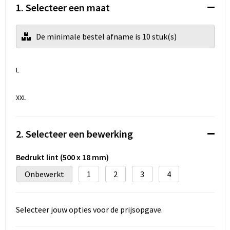
Koeltassen en Koelboxen
1. Selecteer een maat
Accessoires voor tassen
De minimale bestel afname is 10 stuk(s)
Strandtassen
L
Heuptassen
XXL
Documententassen
Laptop hoezen en tassen
2. Selecteer een bewerking
Autotassen
Bedrukt lint (500 x 18 mm)
Onbewerkt
1
2
3
4
Matrozentassen
Kledingtassen
Selecteer jouw opties voor de prijsopgave.
Rugzakken