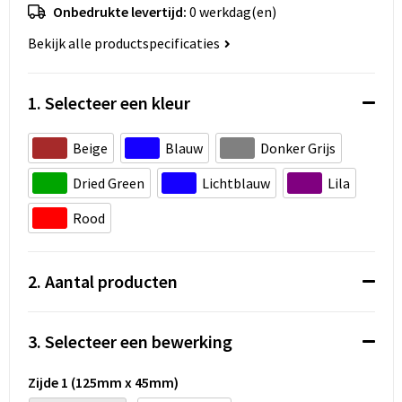
Koeltassen en Koelboxen
Onbedrukte levertijd:
0 werkdag(en)
Bekijk alle productspecificaties
Accessoires voor tassen
Strandtassen
1. Selecteer een kleur
Heuptassen
Beige
Blauw
Donker Grijs
Documententassen
Dried Green
Lichtblauw
Lila
Rood
Laptop hoezen en tassen
Autotassen
2. Aantal producten
Matrozentassen
3. Selecteer een bewerking
Kledingtassen
Zijde 1 (125mm x 45mm)
Rugzakken