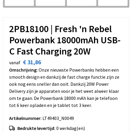
Dekens, Fleecedekens en Kussens
Schoenen
Sleutelhangers en Lanyards
Opvouwbare tassen
Kledingaccessoires
Schorten en Sloven
Snoepgoed
Promotietassen
2PB18100 | Fresh 'n Rebel
Gilets
Spellen voor binnen en buiten
Boodschappentassen
Powerbank 18000mAh USB-
Restauranttextiel
Sport
Reistassen
C Fast Charging 20W
Hoofdbescherming
Veiligheid, Auto en Fiets
Schoudertassen
€ 31,86
vanaf
Omschrijving:
Onze nieuwste Powerbanks hebben een
Gehoorbescherming
Vrije tijd en Strand
Toilettassen
smooth design en dankzij de fast charge functie zijn ze
ook nog eens sneller dan ooit. Dankzij 20W Power
Gereedschap
Koffers en Trolleys
Delivery zijn je apparaten voor je het weet alweer klaar
om te gaan. De Powerbank 18000 mAh kan je telefoon
Ademhalingsbescherming
Sporttassen
tot 6 keer opladen en je tablet tot 3 keer.
Artikelnummer:
LT49403_N0049
Schoenentassen
Bedrukte levertijd:
0 werkdag(en)