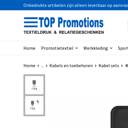
Onbedrukte artikelen zijn alleen leverbaar op aanvra
Home
Promotietextiel
Werkkleding
Spor
Home
...
Kabels en toebehoren
Kabel sets
4