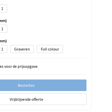
1
5mm)
1
5mm)
1
Graveren
Full colour
es voor de prijsopgave.
Bestellen
Vrijblijvende offerte