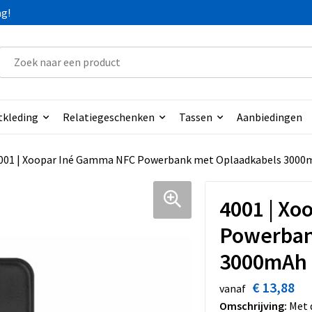
ag!
tkleding
Relatiegeschenken
Tassen
Aanbiedingen
001 | Xoopar Iné Gamma NFC Powerbank met Oplaadkabels 3000
4001 | X
Powerban
3000mAh
€ 13,88
vanaf
Omschrijving:
Met d