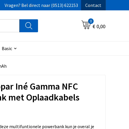
Vragen? Bel direct naar (0513) 622153
Contact
0
€ 0,00
Basic
mAh
oopar Iné Gamma NFC
k met Oplaadkabels
eze multifuntionele powerbank kun je overal je