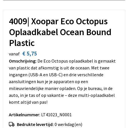
Dekens, Fleecedekens en Kussens
Schoenen
Sleutelhangers en Lanyards
Opvouwbare tassen
Kledingaccessoires
Schorten en Sloven
Snoepgoed
Promotietassen
4009| Xoopar Eco Octopus
Oplaadkabel Ocean Bound
Gilets
Spellen voor binnen en buiten
Boodschappentassen
Plastic
Restauranttextiel
Sport
Reistassen
€ 5,75
vanaf
Hoofdbescherming
Veiligheid, Auto en Fiets
Schoudertassen
Omschrijving:
De Eco Octopus oplaadkabel is gemaakt
van plastic dat afkomstig is uit de oceaan. Met twee
Gehoorbescherming
Vrije tijd en Strand
Toilettassen
ingangen (USB-A en USB-C) en drie verschillende
aansluitingen kun je je apparaten op een
Gereedschap
Koffers en Trolleys
milieuvriendelijke manier opladen. Op je bureau, in de
auto, in je tas of op vakantie – deze multi-oplaadkabel
Ademhalingsbescherming
Sporttassen
komt altijd van pas!
Artikelnummer:
LT41023_N0001
Schoenentassen
Bedrukte levertijd:
0 werkdag(en)