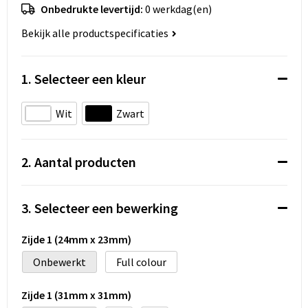
Koeltassen en Koelboxen
Onbedrukte levertijd:
0 werkdag(en)
Bekijk alle productspecificaties
Accessoires voor tassen
Strandtassen
1. Selecteer een kleur
Heuptassen
Wit
Zwart
Documententassen
2. Aantal producten
Laptop hoezen en tassen
Autotassen
3. Selecteer een bewerking
Matrozentassen
Zijde 1 (24mm x 23mm)
Onbewerkt
Full colour
Kledingtassen
Zijde 1 (31mm x 31mm)
Rugzakken