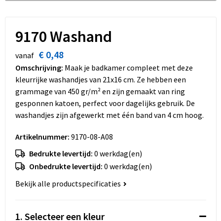
Dekens, Fleecedekens en Kussens
Schoenen
Sleutelhangers en Lanyards
Opvouwbare tassen
Kledingaccessoires
Schorten en Sloven
Snoepgoed
Promotietassen
9170 Washand
€ 0,48
Gilets
Spellen voor binnen en buiten
Boodschappentassen
vanaf
Omschrijving:
Maak je badkamer compleet met deze
Restauranttextiel
Sport
Reistassen
kleurrijke washandjes van 21x16 cm. Ze hebben een
grammage van 450 gr/m² en zijn gemaakt van ring
Hoofdbescherming
Veiligheid, Auto en Fiets
Schoudertassen
gesponnen katoen, perfect voor dagelijks gebruik. De
washandjes zijn afgewerkt met één band van 4 cm hoog.
Gehoorbescherming
Vrije tijd en Strand
Toilettassen
Artikelnummer:
9170-08-A08
Gereedschap
Koffers en Trolleys
Bedrukte levertijd:
0 werkdag(en)
Onbedrukte levertijd:
0 werkdag(en)
Ademhalingsbescherming
Sporttassen
Bekijk alle productspecificaties
Schoenentassen
1. Selecteer een kleur