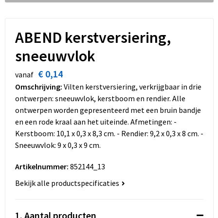
Dekens, Fleecedekens en Kussens
Schoenen
Sleutelhangers en Lanyards
Opvouwbare tassen
Kledingaccessoires
Schorten en Sloven
Snoepgoed
Promotietassen
ABEND kerstversiering,
sneeuwvlok
Gilets
Spellen voor binnen en buiten
Boodschappentassen
€ 0,14
vanaf
Restauranttextiel
Sport
Reistassen
Omschrijving:
Vilten kerstversiering, verkrijgbaar in drie
ontwerpen: sneeuwvlok, kerstboom en rendier. Alle
Hoofdbescherming
Veiligheid, Auto en Fiets
Schoudertassen
ontwerpen worden gepresenteerd met een bruin bandje
en een rode kraal aan het uiteinde. Afmetingen: -
Gehoorbescherming
Vrije tijd en Strand
Toilettassen
Kerstboom: 10,1 x 0,3 x 8,3 cm. - Rendier: 9,2 x 0,3 x 8 cm. -
Sneeuwvlok: 9 x 0,3 x 9 cm.
Gereedschap
Koffers en Trolleys
Artikelnummer:
852144_13
Ademhalingsbescherming
Sporttassen
Bekijk alle productspecificaties
Schoenentassen
1. Aantal producten