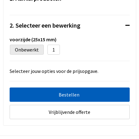
Koeltassen en Koelboxen
Accessoires voor tassen
2. Selecteer een bewerking
Strandtassen
voorzijde (25x15 mm)
Heuptassen
Onbewerkt
1
Documententassen
Selecteer jouw opties voor de prijsopgave.
Laptop hoezen en tassen
Autotassen
Bestellen
Matrozentassen
Vrijblijvende offerte
Kledingtassen
Rugzakken