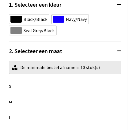
Koeltassen en Koelboxen
1. Selecteer een kleur
Accessoires voor tassen
Black/Black
Navy/Navy
Strandtassen
Seal Grey/Black
Heuptassen
2. Selecteer een maat
Documententassen
De minimale bestel afname is 10 stuk(s)
Laptop hoezen en tassen
Autotassen
S
Matrozentassen
M
Kledingtassen
L
Rugzakken