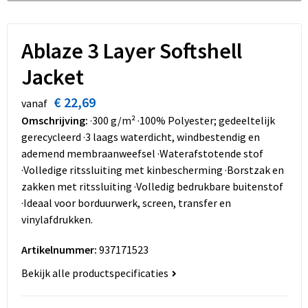
Dekens, Fleecedekens en Kussens
Schoenen
Sleutelhangers en Lanyards
Opvouwbare tassen
Kledingaccessoires
Schorten en Sloven
Snoepgoed
Promotietassen
Ablaze 3 Layer Softshell
Jacket
Gilets
Spellen voor binnen en buiten
Boodschappentassen
€ 22,69
vanaf
Restauranttextiel
Sport
Reistassen
Omschrijving:
·300 g/m² ·100% Polyester; gedeeltelijk
gerecycleerd ·3 laags waterdicht, windbestendig en
Hoofdbescherming
Veiligheid, Auto en Fiets
Schoudertassen
ademend membraanweefsel ·Waterafstotende stof
·Volledige ritssluiting met kinbescherming ·Borstzak en
Gehoorbescherming
Vrije tijd en Strand
Toilettassen
zakken met ritssluiting ·Volledig bedrukbare buitenstof
·Ideaal voor borduurwerk, screen, transfer en
Gereedschap
Koffers en Trolleys
vinylafdrukken.
Ademhalingsbescherming
Sporttassen
Artikelnummer:
937171523
Bekijk alle productspecificaties
Schoenentassen