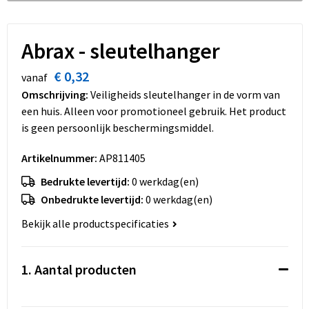
Dekens, Fleecedekens en Kussens
Schoenen
Sleutelhangers en Lanyards
Opvouwbare tassen
Kledingaccessoires
Schorten en Sloven
Snoepgoed
Promotietassen
Abrax - sleutelhanger
€ 0,32
Gilets
Spellen voor binnen en buiten
Boodschappentassen
vanaf
Omschrijving:
Veiligheids sleutelhanger in de vorm van
Restauranttextiel
Sport
Reistassen
een huis. Alleen voor promotioneel gebruik. Het product
is geen persoonlijk beschermingsmiddel.
Hoofdbescherming
Veiligheid, Auto en Fiets
Schoudertassen
Artikelnummer:
AP811405
Gehoorbescherming
Vrije tijd en Strand
Toilettassen
Bedrukte levertijd:
0 werkdag(en)
Onbedrukte levertijd:
0 werkdag(en)
Gereedschap
Koffers en Trolleys
Bekijk alle productspecificaties
Ademhalingsbescherming
Sporttassen
1. Aantal producten
Schoenentassen