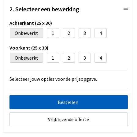
Koeltassen en Koelboxen
2. Selecteer een bewerking
Accessoires voor tassen
Achterkant (25 x 30)
Strandtassen
Onbewerkt
1
2
3
4
Heuptassen
Voorkant (25 x 30)
Onbewerkt
1
2
3
4
Documententassen
Laptop hoezen en tassen
Selecteer jouw opties voor de prijsopgave.
Autotassen
Bestellen
Matrozentassen
Vrijblijvende offerte
Kledingtassen
Rugzakken