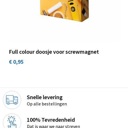
Koeltassen en Koelboxen
Accessoires voor tassen
Strandtassen
Heuptassen
Full colour doosje voor screwmagnet
Documententassen
€ 0,95
Laptop hoezen en tassen
Autotassen
Snelle levering
Matrozentassen
Op alle bestellingen
Kledingtassen
100% Tevredenheid
Dat is waar we naar streven
Rugzakken