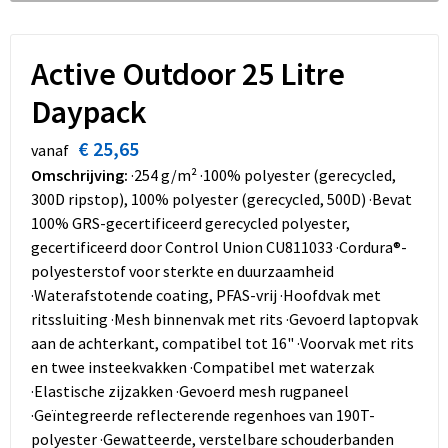
Dekens, Fleecedekens en Kussens
Schoenen
Sleutelhangers en Lanyards
Opvouwbare tassen
Kledingaccessoires
Schorten en Sloven
Snoepgoed
Promotietassen
Active Outdoor 25 Litre
Daypack
Gilets
Spellen voor binnen en buiten
Boodschappentassen
€ 25,65
vanaf
Restauranttextiel
Sport
Reistassen
Omschrijving:
·254 g/m² ·100% polyester (gerecycled,
300D ripstop), 100% polyester (gerecycled, 500D) ·Bevat
Hoofdbescherming
Veiligheid, Auto en Fiets
Schoudertassen
100% GRS-gecertificeerd gerecycled polyester,
gecertificeerd door Control Union CU811033 ·Cordura®-
Gehoorbescherming
Vrije tijd en Strand
Toilettassen
polyesterstof voor sterkte en duurzaamheid
·Waterafstotende coating, PFAS-vrij ·Hoofdvak met
Gereedschap
Koffers en Trolleys
ritssluiting ·Mesh binnenvak met rits ·Gevoerd laptopvak
aan de achterkant, compatibel tot 16" ·Voorvak met rits
Ademhalingsbescherming
Sporttassen
en twee insteekvakken ·Compatibel met waterzak
·Elastische zijzakken ·Gevoerd mesh rugpaneel
Schoenentassen
·Geïntegreerde reflecterende regenhoes van 190T-
polyester ·Gewatteerde, verstelbare schouderbanden