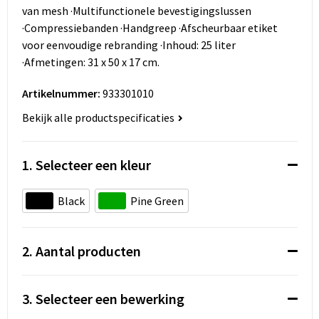
Koeltassen en Koelboxen
van mesh ·Multifunctionele bevestigingslussen
·Compressiebanden ·Handgreep ·Afscheurbaar etiket
Accessoires voor tassen
voor eenvoudige rebranding ·Inhoud: 25 liter
·Afmetingen: 31 x 50 x 17 cm.
Strandtassen
Artikelnummer:
933301010
Heuptassen
Bekijk alle productspecificaties
Documententassen
1. Selecteer een kleur
Laptop hoezen en tassen
Black
Pine Green
Autotassen
Matrozentassen
2. Aantal producten
Kledingtassen
3. Selecteer een bewerking
Rugzakken