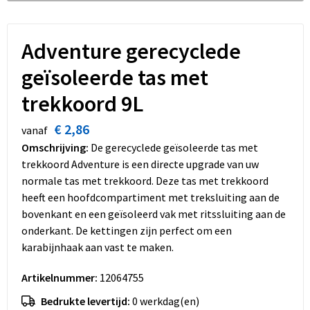
Dekens, Fleecedekens en Kussens
Schoenen
Sleutelhangers en Lanyards
Opvouwbare tassen
Kledingaccessoires
Schorten en Sloven
Snoepgoed
Promotietassen
Adventure gerecyclede
geïsoleerde tas met
Gilets
Spellen voor binnen en buiten
Boodschappentassen
trekkoord 9L
Restauranttextiel
Sport
Reistassen
€ 2,86
vanaf
Hoofdbescherming
Veiligheid, Auto en Fiets
Schoudertassen
Omschrijving:
De gerecyclede geïsoleerde tas met
trekkoord Adventure is een directe upgrade van uw
Gehoorbescherming
Vrije tijd en Strand
Toilettassen
normale tas met trekkoord. Deze tas met trekkoord
heeft een hoofdcompartiment met treksluiting aan de
Gereedschap
Koffers en Trolleys
bovenkant en een geïsoleerd vak met ritssluiting aan de
onderkant. De kettingen zijn perfect om een
Ademhalingsbescherming
Sporttassen
karabijnhaak aan vast te maken.
Artikelnummer:
12064755
Schoenentassen
Bedrukte levertijd:
0 werkdag(en)