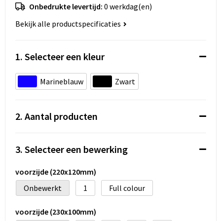
Koeltassen en Koelboxen
Onbedrukte levertijd:
0 werkdag(en)
Bekijk alle productspecificaties
Accessoires voor tassen
Strandtassen
1. Selecteer een kleur
Heuptassen
Marineblauw
Zwart
Documententassen
2. Aantal producten
Laptop hoezen en tassen
Autotassen
3. Selecteer een bewerking
Matrozentassen
voorzijde (220x120mm)
Onbewerkt
1
Full colour
Kledingtassen
voorzijde (230x100mm)
Rugzakken