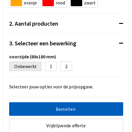
Koeltassen en Koelboxen
oranje
rood
zwart
Accessoires voor tassen
2. Aantal producten
Strandtassen
3. Selecteer een bewerking
Heuptassen
voorzijde (80x180 mm)
Documententassen
Onbewerkt
1
2
Laptop hoezen en tassen
Selecteer jouw opties voor de prijsopgave.
Autotassen
Matrozentassen
Bestellen
Kledingtassen
Vrijblijvende offerte
Rugzakken