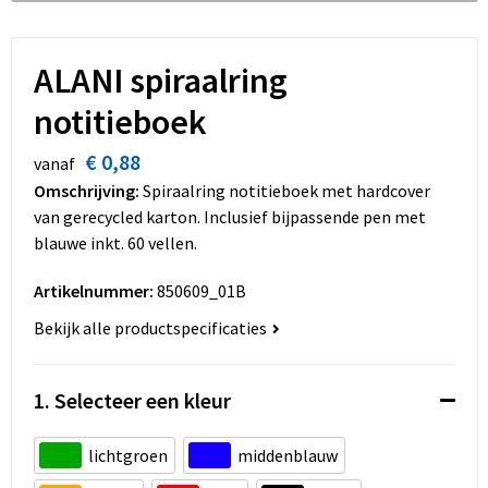
Dekens, Fleecedekens en Kussens
Schoenen
Sleutelhangers en Lanyards
Opvouwbare tassen
Kledingaccessoires
Schorten en Sloven
Snoepgoed
Promotietassen
ALANI spiraalring
notitieboek
Gilets
Spellen voor binnen en buiten
Boodschappentassen
€ 0,88
vanaf
Restauranttextiel
Sport
Reistassen
Omschrijving:
Spiraalring notitieboek met hardcover
van gerecycled karton. Inclusief bijpassende pen met
Hoofdbescherming
Veiligheid, Auto en Fiets
Schoudertassen
blauwe inkt. 60 vellen.
Gehoorbescherming
Vrije tijd en Strand
Toilettassen
Artikelnummer:
850609_01B
Bekijk alle productspecificaties
Gereedschap
Koffers en Trolleys
Ademhalingsbescherming
Sporttassen
1. Selecteer een kleur
Schoenentassen
lichtgroen
middenblauw