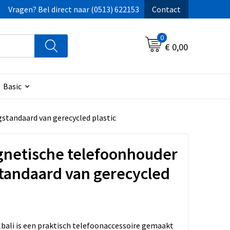
Vragen? Bel direct naar (0513) 622153
Contact
0
€ 0,00
Basic
standaard van gerecycled plastic
gnetische telefoonhouder
tandaard van gerecycled
bali is een praktisch telefoonaccessoire gemaakt