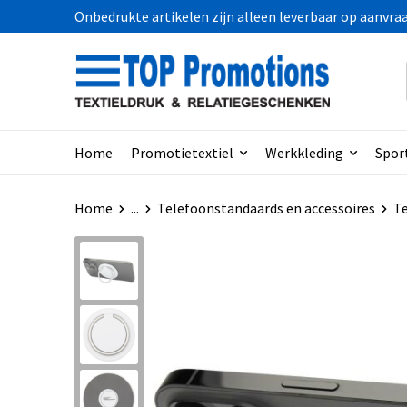
Onbedrukte artikelen zijn alleen leverbaar op aanvra
Home
Promotietextiel
Werkkleding
Spor
Home
...
Telefoonstandaards en accessoires
Te