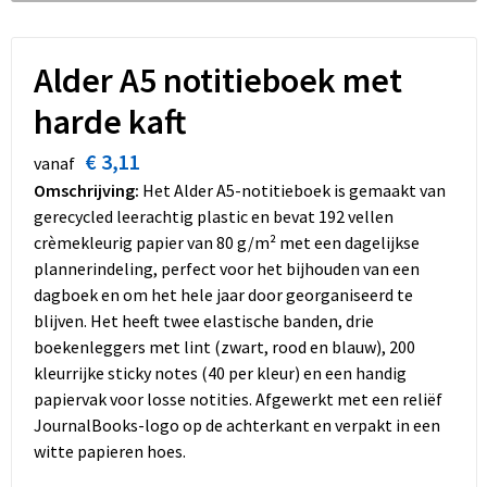
Dekens, Fleecedekens en Kussens
Schoenen
Sleutelhangers en Lanyards
Opvouwbare tassen
Kledingaccessoires
Schorten en Sloven
Snoepgoed
Promotietassen
Alder A5 notitieboek met
harde kaft
Gilets
Spellen voor binnen en buiten
Boodschappentassen
€ 3,11
vanaf
Restauranttextiel
Sport
Reistassen
Omschrijving:
Het Alder A5-notitieboek is gemaakt van
gerecycled leerachtig plastic en bevat 192 vellen
Hoofdbescherming
Veiligheid, Auto en Fiets
Schoudertassen
crèmekleurig papier van 80 g/m² met een dagelijkse
plannerindeling, perfect voor het bijhouden van een
Gehoorbescherming
Vrije tijd en Strand
Toilettassen
dagboek en om het hele jaar door georganiseerd te
blijven. Het heeft twee elastische banden, drie
Gereedschap
Koffers en Trolleys
boekenleggers met lint (zwart, rood en blauw), 200
kleurrijke sticky notes (40 per kleur) en een handig
Ademhalingsbescherming
Sporttassen
papiervak voor losse notities. Afgewerkt met een reliëf
JournalBooks-logo op de achterkant en verpakt in een
Schoenentassen
witte papieren hoes.