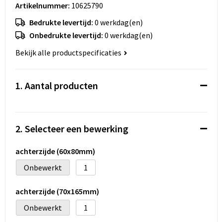
Koeltassen en Koelboxen
Artikelnummer:
10625790
Bedrukte levertijd:
0 werkdag(en)
Accessoires voor tassen
Onbedrukte levertijd:
0 werkdag(en)
Strandtassen
Bekijk alle productspecificaties
Heuptassen
1. Aantal producten
Documententassen
Laptop hoezen en tassen
2. Selecteer een bewerking
Autotassen
achterzijde (60x80mm)
Onbewerkt
1
Matrozentassen
achterzijde (70x165mm)
Kledingtassen
Onbewerkt
1
Rugzakken