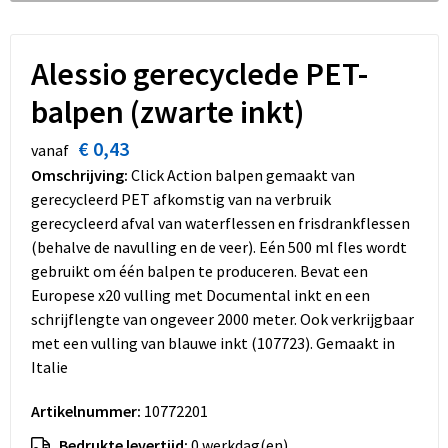
Dekens, Fleecedekens en Kussens
Schoenen
Sleutelhangers en Lanyards
Opvouwbare tassen
Kledingaccessoires
Schorten en Sloven
Snoepgoed
Promotietassen
Alessio gerecyclede PET-
balpen (zwarte inkt)
Gilets
Spellen voor binnen en buiten
Boodschappentassen
€ 0,43
vanaf
Restauranttextiel
Sport
Reistassen
Omschrijving:
Click Action balpen gemaakt van
gerecycleerd PET afkomstig van na verbruik
Hoofdbescherming
Veiligheid, Auto en Fiets
Schoudertassen
gerecycleerd afval van waterflessen en frisdrankflessen
(behalve de navulling en de veer). Eén 500 ml fles wordt
Gehoorbescherming
Vrije tijd en Strand
Toilettassen
gebruikt om één balpen te produceren. Bevat een
Europese x20 vulling met Documental inkt en een
Gereedschap
Koffers en Trolleys
schrijflengte van ongeveer 2000 meter. Ook verkrijgbaar
met een vulling van blauwe inkt (107723). Gemaakt in
Ademhalingsbescherming
Sporttassen
Italie
Schoenentassen
Artikelnummer:
10772201
Bedrukte levertijd:
0 werkdag(en)