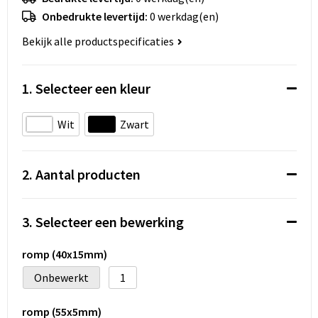
Koeltassen en Koelboxen
Onbedrukte levertijd:
0 werkdag(en)
Accessoires voor tassen
Bekijk alle productspecificaties
Strandtassen
1. Selecteer een kleur
Heuptassen
Wit
Zwart
Documententassen
2. Aantal producten
Laptop hoezen en tassen
Autotassen
3. Selecteer een bewerking
Matrozentassen
romp (40x15mm)
Onbewerkt
1
Kledingtassen
romp (55x5mm)
Rugzakken