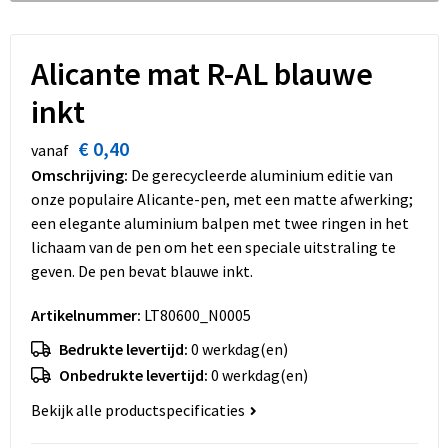
Dekens, Fleecedekens en Kussens
Schoenen
Sleutelhangers en Lanyards
Opvouwbare tassen
Kledingaccessoires
Schorten en Sloven
Snoepgoed
Promotietassen
Alicante mat R-AL blauwe
inkt
Gilets
Spellen voor binnen en buiten
Boodschappentassen
€ 0,40
vanaf
Restauranttextiel
Sport
Reistassen
Omschrijving:
De gerecycleerde aluminium editie van
onze populaire Alicante-pen, met een matte afwerking;
Hoofdbescherming
Veiligheid, Auto en Fiets
Schoudertassen
een elegante aluminium balpen met twee ringen in het
lichaam van de pen om het een speciale uitstraling te
Gehoorbescherming
Vrije tijd en Strand
Toilettassen
geven. De pen bevat blauwe inkt.
Gereedschap
Koffers en Trolleys
Artikelnummer:
LT80600_N0005
Bedrukte levertijd:
0 werkdag(en)
Ademhalingsbescherming
Sporttassen
Onbedrukte levertijd:
0 werkdag(en)
Schoenentassen
Bekijk alle productspecificaties