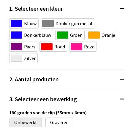
Koeltassen en Koelboxen
1. Selecteer een kleur
Accessoires voor tassen
Blauw
Donker gun metal
Strandtassen
Donkerblauw
Groen
Oranje
Heuptassen
Paars
Rood
Roze
Zilver
Documententassen
Laptop hoezen en tassen
2. Aantal producten
Autotassen
3. Selecteer een bewerking
Matrozentassen
180 graden van de clip (55mm x 6mm)
Kledingtassen
Onbewerkt
Graveren
Rugzakken