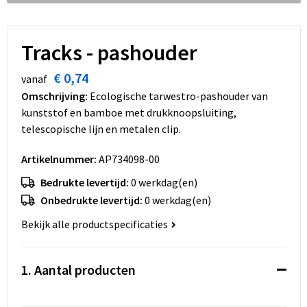
Dekens, Fleecedekens en Kussens
Schoenen
Sleutelhangers en Lanyards
Opvouwbare tassen
Kledingaccessoires
Schorten en Sloven
Snoepgoed
Promotietassen
Tracks - pashouder
Gilets
Spellen voor binnen en buiten
Boodschappentassen
€ 0,74
vanaf
Omschrijving:
Ecologische tarwestro-pashouder van
Restauranttextiel
Sport
Reistassen
kunststof en bamboe met drukknoopsluiting,
telescopische lijn en metalen clip.
Hoofdbescherming
Veiligheid, Auto en Fiets
Schoudertassen
Artikelnummer:
AP734098-00
Gehoorbescherming
Vrije tijd en Strand
Toilettassen
Bedrukte levertijd:
0 werkdag(en)
Onbedrukte levertijd:
0 werkdag(en)
Gereedschap
Koffers en Trolleys
Bekijk alle productspecificaties
Ademhalingsbescherming
Sporttassen
1. Aantal producten
Schoenentassen