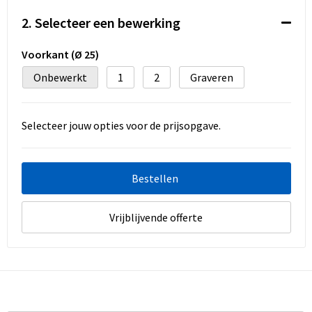
Koeltassen en Koelboxen
2. Selecteer een bewerking
Accessoires voor tassen
Voorkant (Ø 25)
Strandtassen
Onbewerkt
1
2
Graveren
Heuptassen
Selecteer jouw opties voor de prijsopgave.
Documententassen
Laptop hoezen en tassen
Bestellen
Autotassen
Vrijblijvende offerte
Matrozentassen
Kledingtassen
Rugzakken