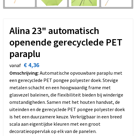
Dekens, Fleecedekens en Kussens
Schoenen
Sleutelhangers en Lanyards
Opvouwbare tassen
Kledingaccessoires
Schorten en Sloven
Snoepgoed
Promotietassen
Alina 23" automatisch
Gilets
Spellen voor binnen en buiten
Boodschappentassen
openende gerecyclede PET
Restauranttextiel
Sport
Reistassen
paraplu
Hoofdbescherming
Veiligheid, Auto en Fiets
Schoudertassen
€ 4,36
vanaf
Omschrijving:
Automatische opvouwbare paraplu met
Gehoorbescherming
Vrije tijd en Strand
Toilettassen
een gerecyclede PET pongee polyester doek. Stevige
metalen schacht en een hoogwaardig frame met
Gereedschap
Koffers en Trolleys
glasvezel baleinen, die flexibiliteit bieden bij winderige
omstandigheden. Samen met het houten handvat, de
Ademhalingsbescherming
Sporttassen
uiteinden en de gerecyclede PET pongee polyester doek
is het een duurzamere keuze. Verkrijgbaar in een breed
Schoenentassen
scala aan eigentijdse kleuren met een groot
decoratieoppervlak op elk van de panelen.