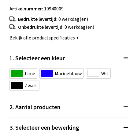
Koeltassen en Koelboxen
Artikelnummer:
10940009
Accessoires voor tassen
Bedrukte levertijd:
0 werkdag(en)
Onbedrukte levertijd:
0 werkdag(en)
Strandtassen
Bekijk alle productspecificaties
Heuptassen
1. Selecteer een kleur
Documententassen
Lime
Marineblauw
Wit
Laptop hoezen en tassen
Zwart
Autotassen
Matrozentassen
2. Aantal producten
Kledingtassen
3. Selecteer een bewerking
Rugzakken