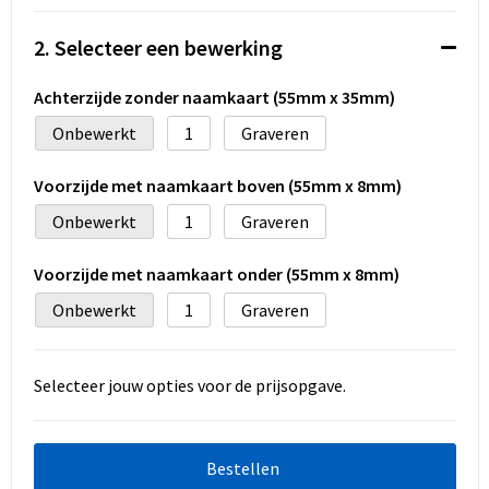
Koeltassen en Koelboxen
2. Selecteer een bewerking
Accessoires voor tassen
Achterzijde zonder naamkaart (55mm x 35mm)
Strandtassen
Onbewerkt
1
Graveren
Heuptassen
Voorzijde met naamkaart boven (55mm x 8mm)
Documententassen
Onbewerkt
1
Graveren
Laptop hoezen en tassen
Voorzijde met naamkaart onder (55mm x 8mm)
Onbewerkt
1
Graveren
Autotassen
Matrozentassen
Selecteer jouw opties voor de prijsopgave.
Kledingtassen
Bestellen
Rugzakken