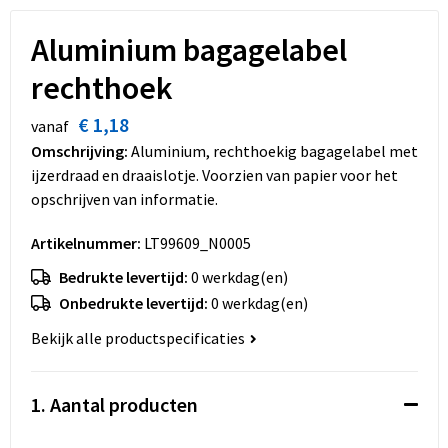
Dekens, Fleecedekens en Kussens
Schoenen
Sleutelhangers en Lanyards
Opvouwbare tassen
Aluminium bagagelabel
Kledingaccessoires
Schorten en Sloven
Snoepgoed
Promotietassen
rechthoek
Gilets
Spellen voor binnen en buiten
Boodschappentassen
€ 1,18
vanaf
Omschrijving:
Aluminium, rechthoekig bagagelabel met
Restauranttextiel
Sport
Reistassen
ijzerdraad en draaislotje. Voorzien van papier voor het
opschrijven van informatie.
Hoofdbescherming
Veiligheid, Auto en Fiets
Schoudertassen
Artikelnummer:
LT99609_N0005
Gehoorbescherming
Vrije tijd en Strand
Toilettassen
Bedrukte levertijd:
0 werkdag(en)
Onbedrukte levertijd:
0 werkdag(en)
Gereedschap
Koffers en Trolleys
Bekijk alle productspecificaties
Ademhalingsbescherming
Sporttassen
1. Aantal producten
Schoenentassen