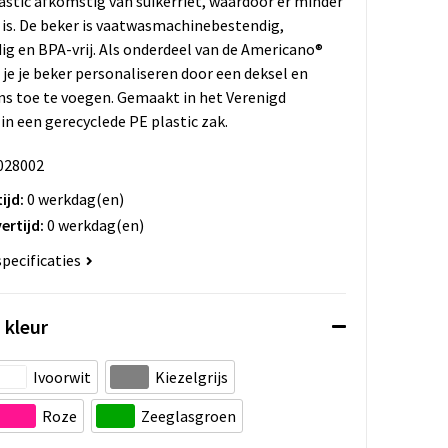
stic afkomstig van suikerriet, waardoor er minder
 is. De beker is vaatwasmachinebestendig,
 en BPA-vrij. Als onderdeel van de Americano®
 je je beker personaliseren door een deksel en
s toe te voegen. Gemaakt in het Verenigd
 in een gerecyclede PE plastic zak.
028002
ijd:
0 werkdag(en)
ertijd:
0 werkdag(en)
specificaties
 kleur
Ivoorwit
Kiezelgrijs
Roze
Zeeglasgroen