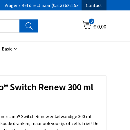
Vragen? Bel direct naar (0513) 622153
Contact
0
€ 0,00
Basic
o® Switch Renew 300 ml
mericano® Switch Renew enkelwandige 300 ml
 koude dranken, maar ook voor ijs of zelfs friet! De