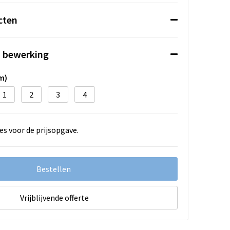
cten
n bewerking
m)
1
2
3
4
es voor de prijsopgave.
Bestellen
Vrijblijvende offerte