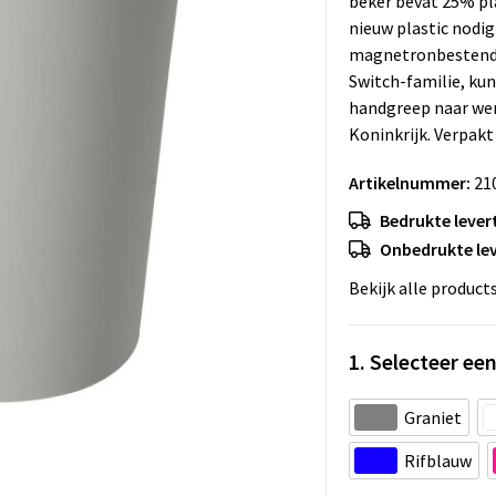
beker bevat 25% pla
nieuw plastic nodig
magnetronbestendig
Switch-familie, kun
handgreep naar wen
Koninkrijk. Verpakt
Artikelnummer:
21
Bedrukte levert
Onbedrukte lev
Bekijk alle product
1. Selecteer een
Graniet
Rifblauw