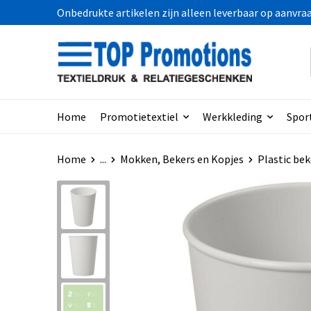
Onbedrukte artikelen zijn alleen leverbaar op aanvra
Home
Promotietextiel
Werkkleding
Spor
Home
...
Mokken, Bekers en Kopjes
Plastic bek