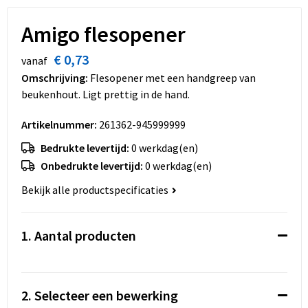
Dekens, Fleecedekens en Kussens
Schoenen
Sleutelhangers en Lanyards
Opvouwbare tassen
Amigo flesopener
Kledingaccessoires
Schorten en Sloven
Snoepgoed
Promotietassen
€ 0,73
vanaf
Gilets
Spellen voor binnen en buiten
Boodschappentassen
Omschrijving:
Flesopener met een handgreep van
beukenhout. Ligt prettig in de hand.
Restauranttextiel
Sport
Reistassen
Artikelnummer:
261362-945999999
Hoofdbescherming
Veiligheid, Auto en Fiets
Schoudertassen
Bedrukte levertijd:
0 werkdag(en)
Onbedrukte levertijd:
0 werkdag(en)
Gehoorbescherming
Vrije tijd en Strand
Toilettassen
Bekijk alle productspecificaties
Gereedschap
Koffers en Trolleys
1. Aantal producten
Ademhalingsbescherming
Sporttassen
Schoenentassen
2. Selecteer een bewerking