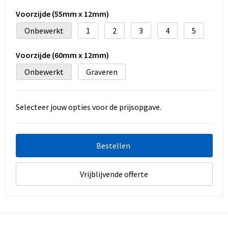
Koeltassen en Koelboxen
Voorzijde (55mm x 12mm)
Accessoires voor tassen
Onbewerkt
1
2
3
4
5
Strandtassen
Voorzijde (60mm x 12mm)
Onbewerkt
Graveren
Heuptassen
Documententassen
Selecteer jouw opties voor de prijsopgave.
Laptop hoezen en tassen
Bestellen
Autotassen
Vrijblijvende offerte
Matrozentassen
Kledingtassen
Rugzakken