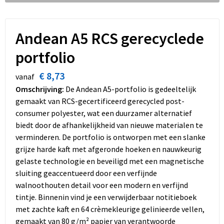
Dekens, Fleecedekens en Kussens
Schoenen
Sleutelhangers en Lanyards
Opvouwbare tassen
Kledingaccessoires
Schorten en Sloven
Snoepgoed
Promotietassen
Andean A5 RCS gerecyclede
portfolio
Gilets
Spellen voor binnen en buiten
Boodschappentassen
€ 8,73
vanaf
Restauranttextiel
Sport
Reistassen
Omschrijving:
De Andean A5-portfolio is gedeeltelijk
gemaakt van RCS-gecertificeerd gerecycled post-
Hoofdbescherming
Veiligheid, Auto en Fiets
Schoudertassen
consumer polyester, wat een duurzamer alternatief
biedt door de afhankelijkheid van nieuwe materialen te
Gehoorbescherming
Vrije tijd en Strand
Toilettassen
verminderen. De portfolio is ontworpen met een slanke
grijze harde kaft met afgeronde hoeken en nauwkeurig
Gereedschap
Koffers en Trolleys
gelaste technologie en beveiligd met een magnetische
sluiting geaccentueerd door een verfijnde
Ademhalingsbescherming
Sporttassen
walnoothouten detail voor een modern en verfijnd
tintje. Binnenin vind je een verwijderbaar notitieboek
Schoenentassen
met zachte kaft en 64 crèmekleurige gelinieerde vellen,
gemaakt van 80 g/m² papier van verantwoorde