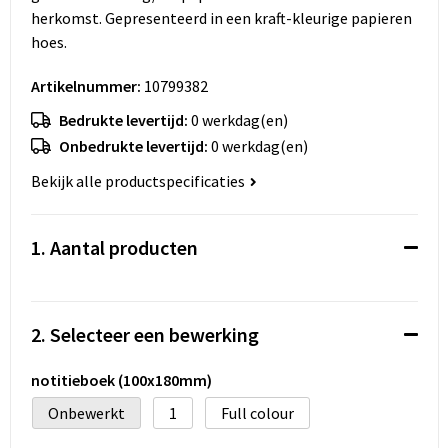
Koeltassen en Koelboxen
herkomst. Gepresenteerd in een kraft-kleurige papieren
hoes.
Accessoires voor tassen
Artikelnummer:
10799382
Strandtassen
Bedrukte levertijd:
0 werkdag(en)
Onbedrukte levertijd:
0 werkdag(en)
Heuptassen
Bekijk alle productspecificaties
Documententassen
1. Aantal producten
Laptop hoezen en tassen
Autotassen
2. Selecteer een bewerking
Matrozentassen
notitieboek (100x180mm)
Kledingtassen
Onbewerkt
1
Full colour
Rugzakken