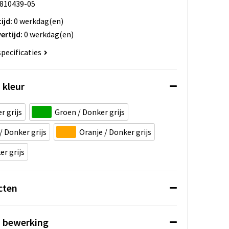
810439-05
ijd:
0 werkdag(en)
ertijd:
0 werkdag(en)
specificaties
 kleur
r grijs
Groen / Donker grijs
/ Donker grijs
Oranje / Donker grijs
r grijs
cten
n bewerking