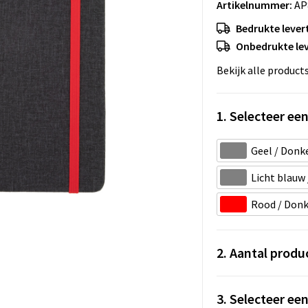
Artikelnummer:
AP
Bedrukte levert
Onbedrukte lev
Bekijk alle product
1. Selecteer een
Geel / Donke
Licht blauw 
Rood / Donke
2. Aantal produ
3. Selecteer ee