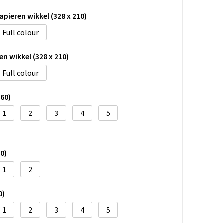
pieren wikkel (328 x 210)
Full colour
n wikkel (328 x 210)
Full colour
160)
1
2
3
4
5
0)
1
2
0)
1
2
3
4
5