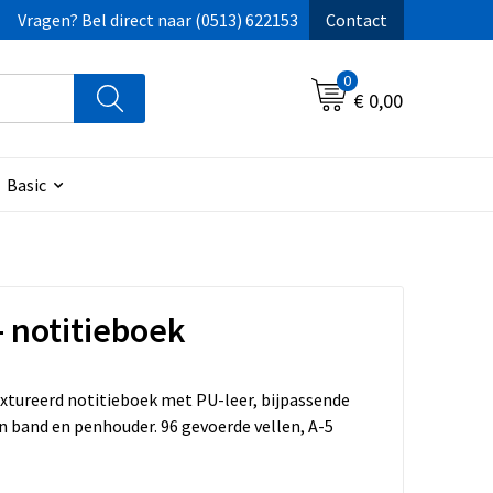
Vragen? Bel direct naar (0513) 622153
Contact
0
€ 0,00
Basic
- notitieboek
tureerd notitieboek met PU-leer, bijpassende
n band en penhouder. 96 gevoerde vellen, A-5