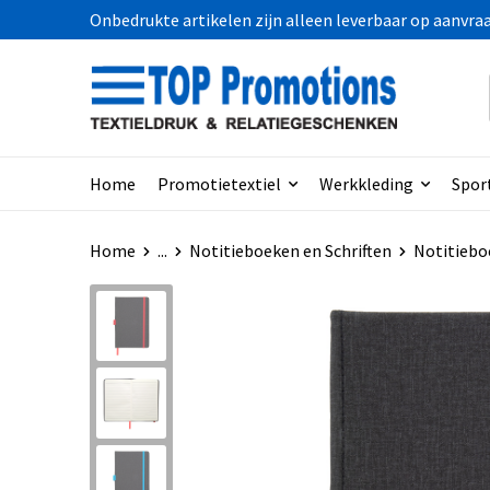
Onbedrukte artikelen zijn alleen leverbaar op aanvra
Home
Promotietextiel
Werkkleding
Spor
Home
...
Notitieboeken en Schriften
Notitiebo