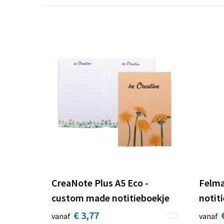
CreaNote Plus A5 Eco -
Felma
custom made notitieboekje
notit
€ 3,77
vanaf
vanaf