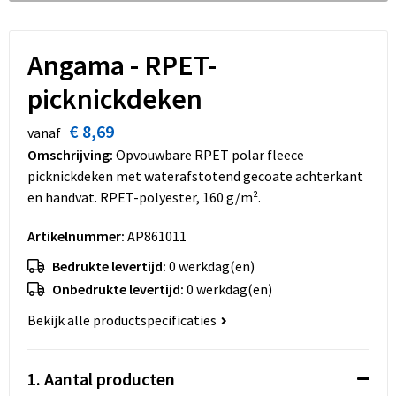
Dekens, Fleecedekens en Kussens
Schoenen
Sleutelhangers en Lanyards
Opvouwbare tassen
Kledingaccessoires
Schorten en Sloven
Snoepgoed
Promotietassen
Angama - RPET-
picknickdeken
Gilets
Spellen voor binnen en buiten
Boodschappentassen
€ 8,69
vanaf
Restauranttextiel
Sport
Reistassen
Omschrijving:
Opvouwbare RPET polar fleece
picknickdeken met waterafstotend gecoate achterkant
Hoofdbescherming
Veiligheid, Auto en Fiets
Schoudertassen
en handvat. RPET-polyester, 160 g/m².
Gehoorbescherming
Vrije tijd en Strand
Toilettassen
Artikelnummer:
AP861011
Bedrukte levertijd:
0 werkdag(en)
Gereedschap
Koffers en Trolleys
Onbedrukte levertijd:
0 werkdag(en)
Ademhalingsbescherming
Sporttassen
Bekijk alle productspecificaties
Schoenentassen
1. Aantal producten