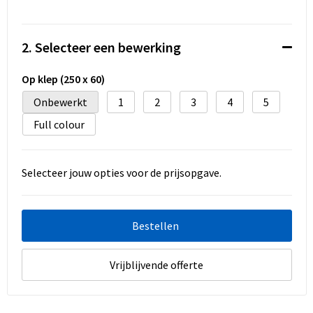
Koeltassen en Koelboxen
Accessoires voor tassen
2. Selecteer een bewerking
Strandtassen
Op klep (250 x 60)
Onbewerkt
1
2
3
4
5
Heuptassen
Full colour
Documententassen
Selecteer jouw opties voor de prijsopgave.
Laptop hoezen en tassen
Autotassen
Bestellen
Matrozentassen
Vrijblijvende offerte
Kledingtassen
Rugzakken