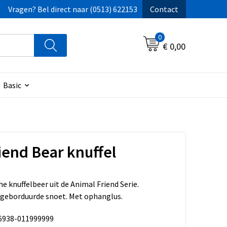
Vragen? Bel direct naar (0513) 622153
Contact
0
€ 0,00
Basic
iend Bear knuffel
e knuffelbeer uit de Animal Friend Serie.
geborduurde snoet. Met ophanglus.
6938-011999999