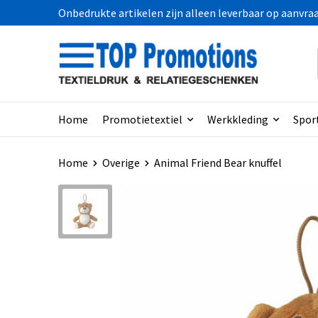
Onbedrukte artikelen zijn alleen leverbaar op aanvra
Home
Promotietextiel
Werkkleding
Spor
Home
Overige
Animal Friend Bear knuffel