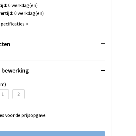
ijd:
0 werkdag(en)
ertijd:
0 werkdag(en)
specificaties
cten
n bewerking
mm)
1
2
es voor de prijsopgave.