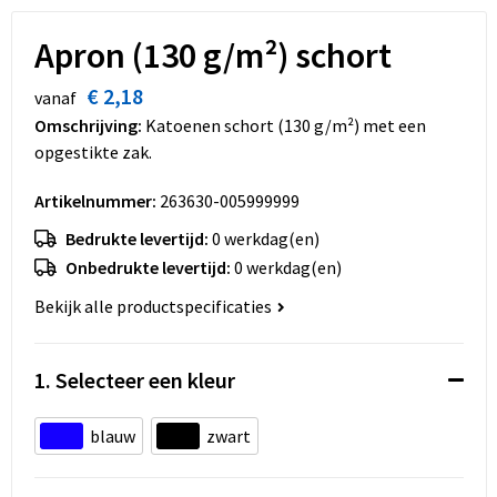
Dekens, Fleecedekens en Kussens
Schoenen
Sleutelhangers en Lanyards
Opvouwbare tassen
Apron (130 g/m²) schort
Kledingaccessoires
Schorten en Sloven
Snoepgoed
Promotietassen
€ 2,18
vanaf
Gilets
Spellen voor binnen en buiten
Boodschappentassen
Omschrijving:
Katoenen schort (130 g/m²) met een
opgestikte zak.
Restauranttextiel
Sport
Reistassen
Artikelnummer:
263630-005999999
Hoofdbescherming
Veiligheid, Auto en Fiets
Schoudertassen
Bedrukte levertijd:
0 werkdag(en)
Onbedrukte levertijd:
0 werkdag(en)
Gehoorbescherming
Vrije tijd en Strand
Toilettassen
Bekijk alle productspecificaties
Gereedschap
Koffers en Trolleys
1. Selecteer een kleur
Ademhalingsbescherming
Sporttassen
blauw
zwart
Schoenentassen