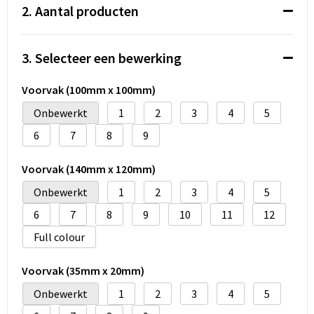
Koeltassen en Koelboxen
2. Aantal producten
Accessoires voor tassen
3. Selecteer een bewerking
Strandtassen
Voorvak (100mm x 100mm)
Heuptassen
Onbewerkt
1
2
3
4
5
6
7
8
9
Documententassen
Voorvak (140mm x 120mm)
Laptop hoezen en tassen
Onbewerkt
1
2
3
4
5
Autotassen
6
7
8
9
10
11
12
Full colour
Matrozentassen
Voorvak (35mm x 20mm)
Kledingtassen
Onbewerkt
1
2
3
4
5
Rugzakken