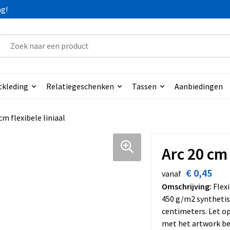
ag!
tkleding
Relatiegeschenken
Tassen
Aanbiedingen
cm flexibele liniaal
Arc 20 cm 
€ 0,45
vanaf
Omschrijving:
Flexi
450 g/m2 synthetis
centimeters. Let o
met het artwork bed