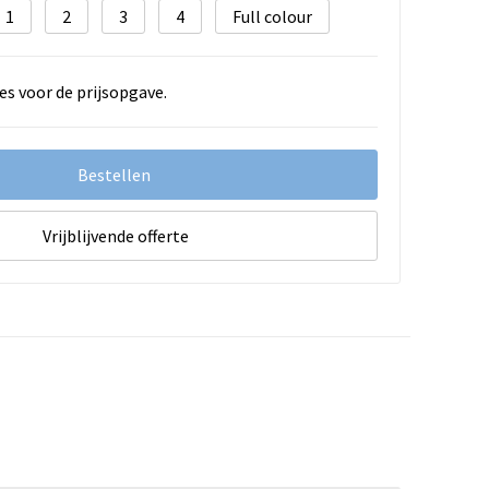
1
2
3
4
Full colour
es voor de prijsopgave.
Bestellen
Vrijblijvende offerte