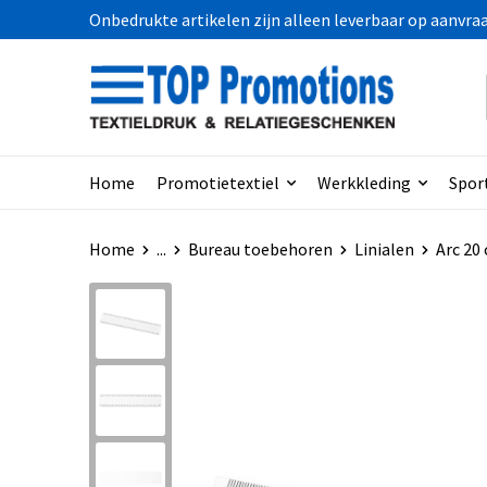
Onbedrukte artikelen zijn alleen leverbaar op aanvra
Home
Promotietextiel
Werkkleding
Spor
Home
...
Bureau toebehoren
Linialen
Arc 20 