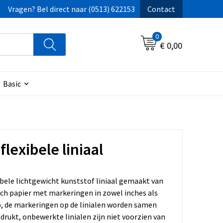
Vragen? Bel direct naar (0513) 622153
Contact
0
€ 0,00
Basic
flexibele liniaal
bele lichtgewicht kunststof liniaal gemaakt van
ch papier met markeringen in zowel inches als
p, de markeringen op de linialen worden samen
rukt, onbewerkte linialen zijn niet voorzien van