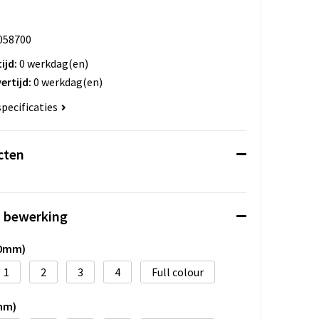
058700
ijd:
0 werkdag(en)
ertijd:
0 werkdag(en)
specificaties
cten
n bewerking
40mm)
1
2
3
4
Full colour
mm)