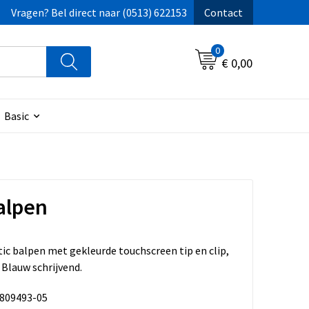
Vragen? Bel direct naar (0513) 622153
Contact
0
€ 0,00
Basic
balpen
ic balpen met gekleurde touchscreen tip en clip,
 Blauw schrijvend.
809493-05