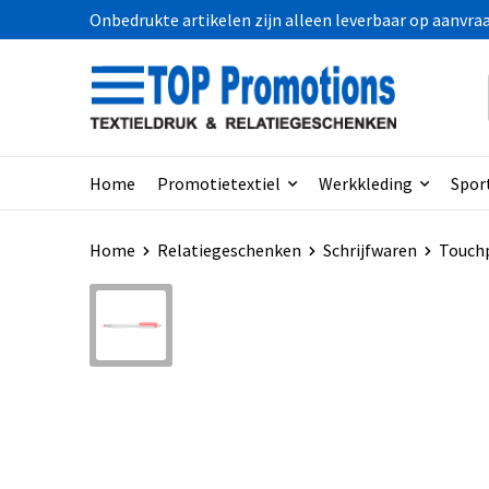
Onbedrukte artikelen zijn alleen leverbaar op aanvra
Home
Promotietextiel
Werkkleding
Spor
Home
Relatiegeschenken
Schrijfwaren
Touch