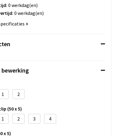
ijd:
0 werkdag(en)
ertijd:
0 werkdag(en)
specificaties
cten
n bewerking
1
2
lip (50 x 5)
1
2
3
4
0 x 5)