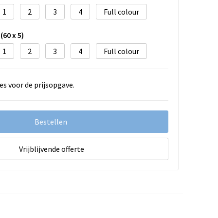
1
2
3
4
Full colour
(60 x 5)
1
2
3
4
Full colour
es voor de prijsopgave.
Bestellen
Vrijblijvende offerte