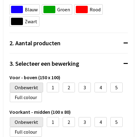
Koeltassen en Koelboxen
Blauw
Groen
Rood
Accessoires voor tassen
Zwart
Strandtassen
2. Aantal producten
Heuptassen
Documententassen
3. Selecteer een bewerking
Laptop hoezen en tassen
Voor - boven (150 x 100)
Onbewerkt
1
2
3
4
5
Autotassen
Full colour
Matrozentassen
Voorkant - midden (100 x 80)
Kledingtassen
Onbewerkt
1
2
3
4
5
Full colour
Rugzakken