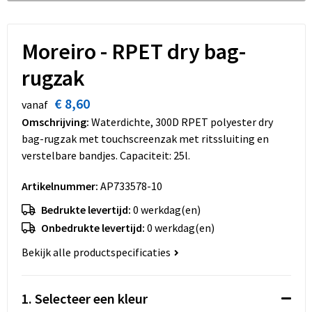
Dekens, Fleecedekens en Kussens
Schoenen
Sleutelhangers en Lanyards
Opvouwbare tassen
Kledingaccessoires
Schorten en Sloven
Snoepgoed
Promotietassen
Moreiro - RPET dry bag-
rugzak
Gilets
Spellen voor binnen en buiten
Boodschappentassen
€ 8,60
vanaf
Restauranttextiel
Sport
Reistassen
Omschrijving:
Waterdichte, 300D RPET polyester dry
bag-rugzak met touchscreenzak met ritssluiting en
Hoofdbescherming
Veiligheid, Auto en Fiets
Schoudertassen
verstelbare bandjes. Capaciteit: 25l.
Gehoorbescherming
Vrije tijd en Strand
Toilettassen
Artikelnummer:
AP733578-10
Bedrukte levertijd:
0 werkdag(en)
Gereedschap
Koffers en Trolleys
Onbedrukte levertijd:
0 werkdag(en)
Ademhalingsbescherming
Sporttassen
Bekijk alle productspecificaties
Schoenentassen
1. Selecteer een kleur