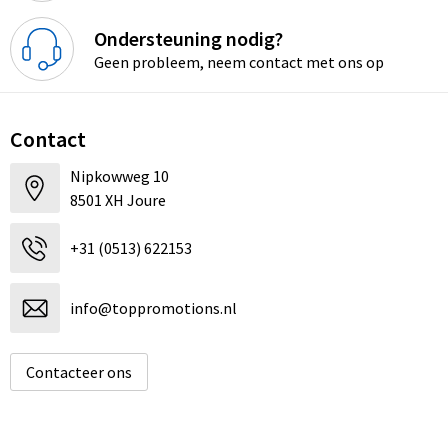
Dekens, Fleecedekens en Kussens
Schoenen
Sleutelhangers en Lanyards
Opvouwbare tassen
Ondersteuning nodig?
Kledingaccessoires
Schorten en Sloven
Snoepgoed
Promotietassen
Geen probleem, neem contact met ons op
Gilets
Spellen voor binnen en buiten
Boodschappentassen
Contact
Restauranttextiel
Sport
Reistassen
Nipkowweg 10
8501 XH Joure
Hoofdbescherming
Veiligheid, Auto en Fiets
Schoudertassen
+31 (0513) 622153
Gehoorbescherming
Vrije tijd en Strand
Toilettassen
Gereedschap
Koffers en Trolleys
info@toppromotions.nl
Ademhalingsbescherming
Sporttassen
Contacteer ons
Schoenentassen