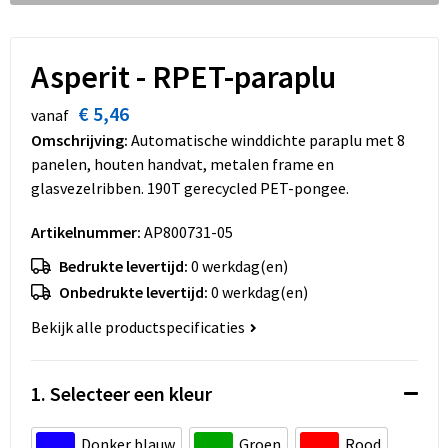
Dekens, Fleecedekens en Kussens
Schoenen
Sleutelhangers en Lanyards
Opvouwbare tassen
Kledingaccessoires
Schorten en Sloven
Snoepgoed
Promotietassen
Asperit - RPET-paraplu
Gilets
Spellen voor binnen en buiten
Boodschappentassen
€ 5,46
vanaf
Omschrijving:
Automatische winddichte paraplu met 8
Restauranttextiel
Sport
Reistassen
panelen, houten handvat, metalen frame en
glasvezelribben. 190T gerecycled PET-pongee.
Hoofdbescherming
Veiligheid, Auto en Fiets
Schoudertassen
Artikelnummer:
AP800731-05
Gehoorbescherming
Vrije tijd en Strand
Toilettassen
Bedrukte levertijd:
0 werkdag(en)
Onbedrukte levertijd:
0 werkdag(en)
Gereedschap
Koffers en Trolleys
Bekijk alle productspecificaties
Ademhalingsbescherming
Sporttassen
1. Selecteer een kleur
Schoenentassen
Donker blauw
Groen
Rood