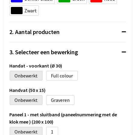
Koeltassen en Koelboxen
Zwart
Accessoires voor tassen
Strandtassen
2. Aantal producten
Heuptassen
3. Selecteer een bewerking
Documententassen
Handat - voorkant (Ø 30)
Laptop hoezen en tassen
Onbewerkt
Full colour
Autotassen
Handvat (50 x 15)
Onbewerkt
Graveren
Matrozentassen
Paneel 1 - met sluitband (paneelnummering met de
Kledingtassen
klok mee ) (200 x 100)
Onbewerkt
1
Rugzakken