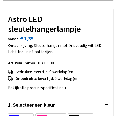
Dekens, Fleecedekens en Kussens
Schoenen
Sleutelhangers en Lanyards
Opvouwbare tassen
Kledingaccessoires
Schorten en Sloven
Snoepgoed
Promotietassen
Astro LED
sleutelhangerlampje
Gilets
Spellen voor binnen en buiten
Boodschappentassen
€ 1,35
vanaf
Restauranttextiel
Sport
Reistassen
Omschrijving:
Sleutelhanger met Drievoudig wit LED-
licht. Inclusief. batterijen.
Hoofdbescherming
Veiligheid, Auto en Fiets
Schoudertassen
Artikelnummer:
10418000
Gehoorbescherming
Vrije tijd en Strand
Toilettassen
Bedrukte levertijd:
0 werkdag(en)
Onbedrukte levertijd:
0 werkdag(en)
Gereedschap
Koffers en Trolleys
Bekijk alle productspecificaties
Ademhalingsbescherming
Sporttassen
1. Selecteer een kleur
Schoenentassen