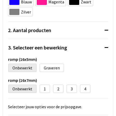
Koeltassen en Koelboxen
Blauw
Magenta
Zwart
Zilver
Accessoires voor tassen
Strandtassen
2. Aantal producten
Heuptassen
3. Selecteer een bewerking
Documententassen
romp (16x5mm)
Laptop hoezen en tassen
Onbewerkt
Graveren
Autotassen
romp (16x7mm)
Onbewerkt
1
2
3
4
Matrozentassen
Kledingtassen
Selecteer jouw opties voor de prijsopgave.
Rugzakken