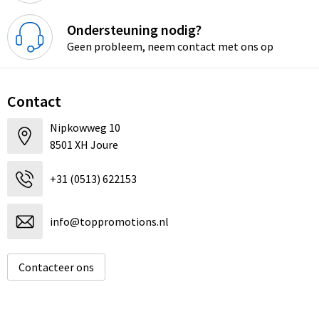
Dekens, Fleecedekens en Kussens
Schoenen
Sleutelhangers en Lanyards
Opvouwbare tassen
Ondersteuning nodig?
Kledingaccessoires
Schorten en Sloven
Snoepgoed
Promotietassen
Geen probleem, neem contact met ons op
Gilets
Spellen voor binnen en buiten
Boodschappentassen
Contact
Restauranttextiel
Sport
Reistassen
Nipkowweg 10
8501 XH Joure
Hoofdbescherming
Veiligheid, Auto en Fiets
Schoudertassen
+31 (0513) 622153
Gehoorbescherming
Vrije tijd en Strand
Toilettassen
Gereedschap
Koffers en Trolleys
info@toppromotions.nl
Ademhalingsbescherming
Sporttassen
Contacteer ons
Schoenentassen