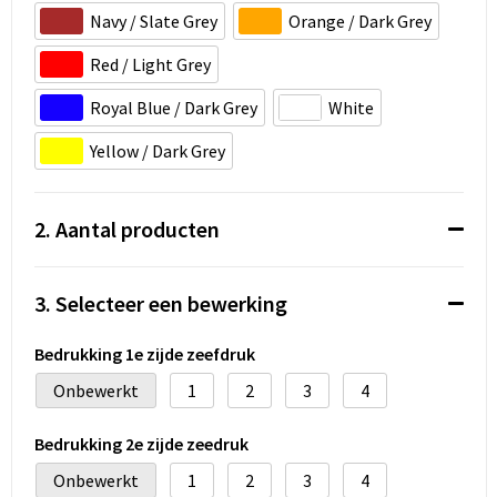
Koeltassen en Koelboxen
Navy / Slate Grey
Orange / Dark Grey
Accessoires voor tassen
Red / Light Grey
Royal Blue / Dark Grey
White
Strandtassen
Yellow / Dark Grey
Heuptassen
Documententassen
2. Aantal producten
Laptop hoezen en tassen
3. Selecteer een bewerking
Autotassen
Bedrukking 1e zijde zeefdruk
Matrozentassen
Onbewerkt
1
2
3
4
Kledingtassen
Bedrukking 2e zijde zeedruk
Onbewerkt
1
2
3
4
Rugzakken