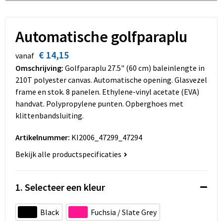
Dekens, Fleecedekens en Kussens
Schoenen
Sleutelhangers en Lanyards
Opvouwbare tassen
Kledingaccessoires
Schorten en Sloven
Snoepgoed
Promotietassen
Automatische golfparaplu
€ 14,15
Gilets
Spellen voor binnen en buiten
Boodschappentassen
vanaf
Omschrijving:
Golfparaplu 27.5" (60 cm) baleinlengte in
Restauranttextiel
Sport
Reistassen
210T polyester canvas. Automatische opening. Glasvezel
frame en stok. 8 panelen. Ethylene-vinyl acetate (EVA)
Hoofdbescherming
Veiligheid, Auto en Fiets
Schoudertassen
handvat. Polypropylene punten. Opberghoes met
klittenbandsluiting.
Gehoorbescherming
Vrije tijd en Strand
Toilettassen
Artikelnummer:
KI2006_47299_47294
Gereedschap
Koffers en Trolleys
Bekijk alle productspecificaties
Ademhalingsbescherming
Sporttassen
1. Selecteer een kleur
Schoenentassen
Black
Fuchsia / Slate Grey