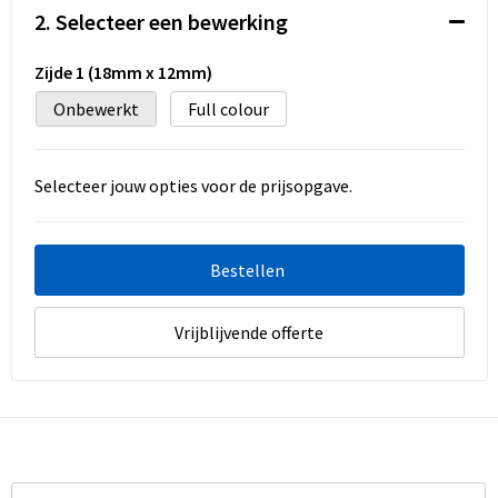
Koeltassen en Koelboxen
2. Selecteer een bewerking
Accessoires voor tassen
Zijde 1 (18mm x 12mm)
Onbewerkt
Full colour
Strandtassen
Heuptassen
Selecteer jouw opties voor de prijsopgave.
Documententassen
Bestellen
Laptop hoezen en tassen
Autotassen
Vrijblijvende offerte
Matrozentassen
Kledingtassen
Rugzakken