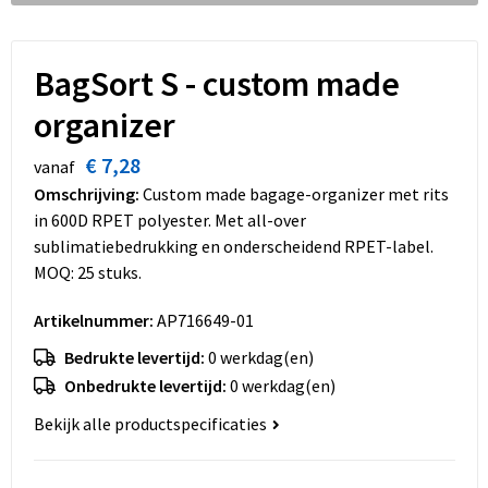
Dekens, Fleecedekens en Kussens
Schoenen
Sleutelhangers en Lanyards
Opvouwbare tassen
Kledingaccessoires
Schorten en Sloven
Snoepgoed
Promotietassen
BagSort S - custom made
organizer
Gilets
Spellen voor binnen en buiten
Boodschappentassen
€ 7,28
vanaf
Restauranttextiel
Sport
Reistassen
Omschrijving:
Custom made bagage-organizer met rits
in 600D RPET polyester. Met all-over
Hoofdbescherming
Veiligheid, Auto en Fiets
Schoudertassen
sublimatiebedrukking en onderscheidend RPET-label.
MOQ: 25 stuks.
Gehoorbescherming
Vrije tijd en Strand
Toilettassen
Artikelnummer:
AP716649-01
Gereedschap
Koffers en Trolleys
Bedrukte levertijd:
0 werkdag(en)
Ademhalingsbescherming
Sporttassen
Onbedrukte levertijd:
0 werkdag(en)
Bekijk alle productspecificaties
Schoenentassen