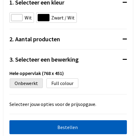
Koeltassen en Koelboxen
1. Selecteer een kleur
Accessoires voor tassen
Wit
Zwart / Wit
Strandtassen
2. Aantal producten
Heuptassen
3. Selecteer een bewerking
Documententassen
Hele oppervlak (768 x 451)
Laptop hoezen en tassen
Onbewerkt
Full colour
Autotassen
Selecteer jouw opties voor de prijsopgave.
Matrozentassen
Kledingtassen
Bestellen
Rugzakken