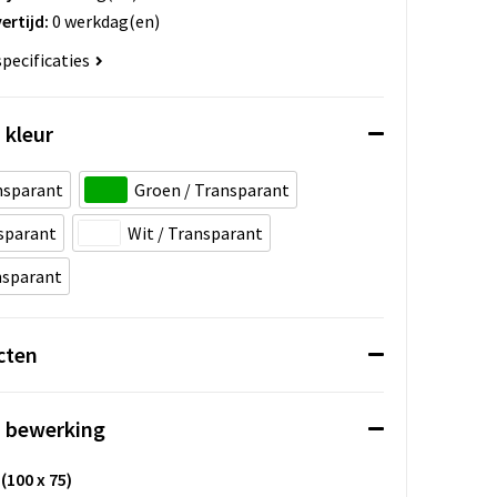
ertijd:
0 werkdag(en)
specificaties
 kleur
nsparant
Groen / Transparant
sparant
Wit / Transparant
nsparant
cten
n bewerking
(100 x 75)