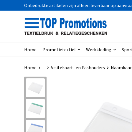
Onbedrukte artikelen zijn alleen leverbaar op aanvra
Home
Promotietextiel
Werkkleding
Spor
Home
...
Visitekaart- en Pashouders
Naamkaar