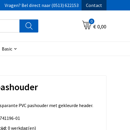
Vragen? Bel direct naar (0513) 622153
Contact
0
€ 0,00
Basic
pashouder
sparante PVC pashouder met gekleurde header.
741196-01
ijd:
0 werkdag(en)