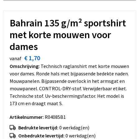
Dekens, Fleecedekens en Kussens
Schoenen
Sleutelhangers en Lanyards
Opvouwbare tassen
Kledingaccessoires
Schorten en Sloven
Snoepgoed
Promotietassen
Bahrain 135 g/m² sportshirt
met korte mouwen voor
Gilets
Spellen voor binnen en buiten
Boodschappentassen
dames
Restauranttextiel
Sport
Reistassen
€ 1,70
vanaf
Hoofdbescherming
Veiligheid, Auto en Fiets
Schoudertassen
Omschrijving:
Technisch raglanshirt met korte mouwen
voor dames. Ronde hals met bijpassende bedekte naden.
Gehoorbescherming
Vrije tijd en Strand
Toilettassen
Mouwpanelen. Bijpassende overlock in het armsgat en
mouwpaneel. CONTROL-DRY-stof. Verwijderbaar etiket.
Gereedschap
Koffers en Trolleys
Technische stof. Uv-beschermingsfactor. Het model is
173 cm en draagt maat S.
Ademhalingsbescherming
Sporttassen
Artikelnummer:
R04085B1
Schoenentassen
Bedrukte levertijd:
0 werkdag(en)
Onbedrukte levertijd:
0 werkdag(en)