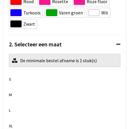
Rood
Rosette
Roze fluor
Turkoois
Varen groen
Wit
Zwart
2. Selecteer een maat
De minimale bestel afname is 1 stuk(s)
S
M
L
XL