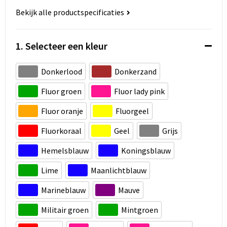
Koeltassen en Koelboxen
Bekijk alle productspecificaties
Accessoires voor tassen
1. Selecteer een kleur
Strandtassen
Donkerlood
Donkerzand
Heuptassen
Fluor groen
Fluor lady pink
Documententassen
Fluor oranje
Fluorgeel
Laptop hoezen en tassen
Fluorkoraal
Geel
Grijs
Hemelsblauw
Koningsblauw
Autotassen
Lime
Maanlichtblauw
Matrozentassen
Marineblauw
Mauve
Kledingtassen
Militair groen
Mintgroen
Rugzakken