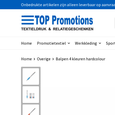
Onbedrukte artikelen zijn alleen leverbaar op aanvra
Home
Promotietextiel
Werkkleding
Spor
Home
Overige
Balpen 4 kleuren hardcolour