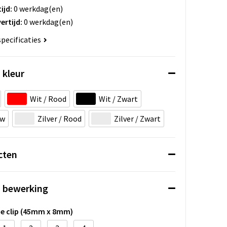
ijd:
0 werkdag(en)
ertijd:
0 werkdag(en)
specificaties
 kleur
Wit / Rood
Wit / Zwart
uw
Zilver / Rood
Zilver / Zwart
cten
n bewerking
de clip (45mm x 8mm)