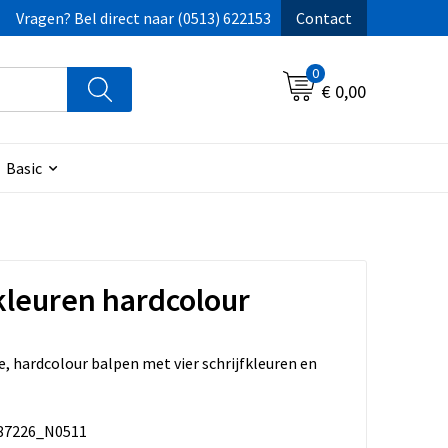
Vragen? Bel direct naar (0513) 622153
Contact
0
€ 0,00
Basic
kleuren hardcolour
, hardcolour balpen met vier schrijfkleuren en
87226_N0511