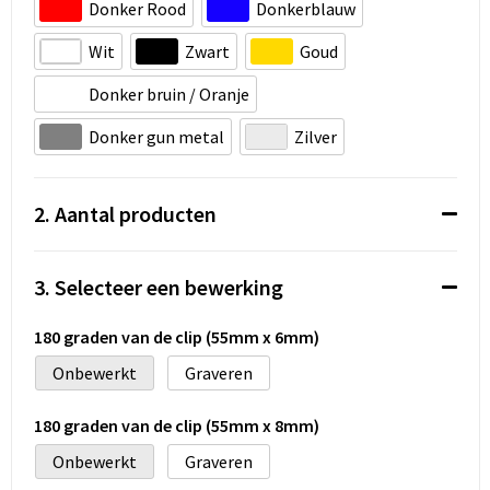
Koeltassen en Koelboxen
Donker Rood
Donkerblauw
Wit
Zwart
Goud
Accessoires voor tassen
Donker bruin / Oranje
Strandtassen
Donker gun metal
Zilver
Heuptassen
2. Aantal producten
Documententassen
Laptop hoezen en tassen
3. Selecteer een bewerking
Autotassen
180 graden van de clip (55mm x 6mm)
Onbewerkt
Graveren
Matrozentassen
180 graden van de clip (55mm x 8mm)
Kledingtassen
Onbewerkt
Graveren
Rugzakken