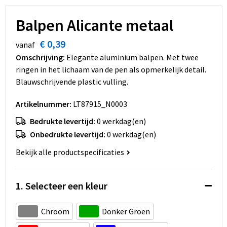
Dekens, Fleecedekens en Kussens
Schoenen
Sleutelhangers en Lanyards
Opvouwbare tassen
Balpen Alicante metaal
Kledingaccessoires
Schorten en Sloven
Snoepgoed
Promotietassen
€ 0,39
vanaf
Gilets
Spellen voor binnen en buiten
Boodschappentassen
Omschrijving:
Elegante aluminium balpen. Met twee
ringen in het lichaam van de pen als opmerkelijk detail.
Restauranttextiel
Sport
Reistassen
Blauwschrijvende plastic vulling.
Artikelnummer:
LT87915_N0003
Hoofdbescherming
Veiligheid, Auto en Fiets
Schoudertassen
Bedrukte levertijd:
0 werkdag(en)
Gehoorbescherming
Vrije tijd en Strand
Toilettassen
Onbedrukte levertijd:
0 werkdag(en)
Bekijk alle productspecificaties
Gereedschap
Koffers en Trolleys
Ademhalingsbescherming
Sporttassen
1. Selecteer een kleur
Schoenentassen
Chroom
Donker Groen