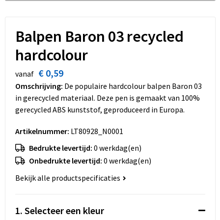
Dekens, Fleecedekens en Kussens
Schoenen
Sleutelhangers en Lanyards
Opvouwbare tassen
Kledingaccessoires
Schorten en Sloven
Snoepgoed
Promotietassen
Balpen Baron 03 recycled
hardcolour
Gilets
Spellen voor binnen en buiten
Boodschappentassen
€ 0,59
vanaf
Restauranttextiel
Sport
Reistassen
Omschrijving:
De populaire hardcolour balpen Baron 03
in gerecycled materiaal. Deze pen is gemaakt van 100%
Hoofdbescherming
Veiligheid, Auto en Fiets
Schoudertassen
gerecycled ABS kunststof, geproduceerd in Europa.
Gehoorbescherming
Vrije tijd en Strand
Toilettassen
Artikelnummer:
LT80928_N0001
Bedrukte levertijd:
0 werkdag(en)
Gereedschap
Koffers en Trolleys
Onbedrukte levertijd:
0 werkdag(en)
Ademhalingsbescherming
Sporttassen
Bekijk alle productspecificaties
Schoenentassen
1. Selecteer een kleur