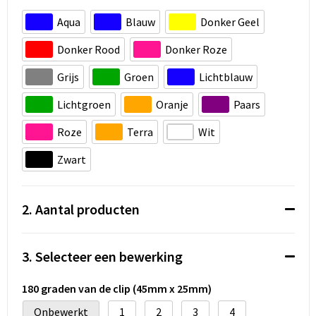
Koeltassen en Koelboxen
Aqua
Blauw
Donker Geel
Accessoires voor tassen
Donker Rood
Donker Roze
Strandtassen
Grijs
Groen
Lichtblauw
Lichtgroen
Oranje
Paars
Heuptassen
Roze
Terra
Wit
Documententassen
Zwart
Laptop hoezen en tassen
2. Aantal producten
Autotassen
Matrozentassen
3. Selecteer een bewerking
Kledingtassen
180 graden van de clip (45mm x 25mm)
Onbewerkt
1
2
3
4
Rugzakken