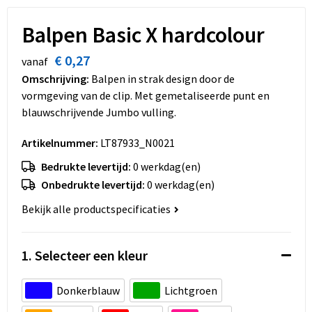
Dekens, Fleecedekens en Kussens
Schoenen
Sleutelhangers en Lanyards
Opvouwbare tassen
Balpen Basic X hardcolour
Kledingaccessoires
Schorten en Sloven
Snoepgoed
Promotietassen
€ 0,27
vanaf
Gilets
Spellen voor binnen en buiten
Boodschappentassen
Omschrijving:
Balpen in strak design door de
vormgeving van de clip. Met gemetaliseerde punt en
Restauranttextiel
Sport
Reistassen
blauwschrijvende Jumbo vulling.
Artikelnummer:
LT87933_N0021
Hoofdbescherming
Veiligheid, Auto en Fiets
Schoudertassen
Bedrukte levertijd:
0 werkdag(en)
Gehoorbescherming
Vrije tijd en Strand
Toilettassen
Onbedrukte levertijd:
0 werkdag(en)
Bekijk alle productspecificaties
Gereedschap
Koffers en Trolleys
Ademhalingsbescherming
Sporttassen
1. Selecteer een kleur
Schoenentassen
Donkerblauw
Lichtgroen