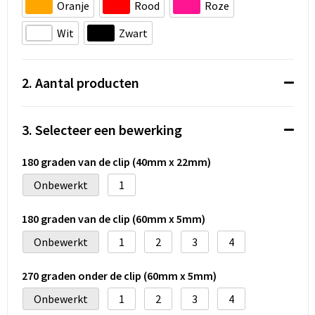
Koeltassen en Koelboxen
Oranje
Rood
Roze
Wit
Zwart
Accessoires voor tassen
Strandtassen
2. Aantal producten
Heuptassen
3. Selecteer een bewerking
Documententassen
180 graden van de clip (40mm x 22mm)
Laptop hoezen en tassen
Onbewerkt
1
Autotassen
180 graden van de clip (60mm x 5mm)
Onbewerkt
1
2
3
4
Matrozentassen
270 graden onder de clip (60mm x 5mm)
Kledingtassen
Onbewerkt
1
2
3
4
Rugzakken