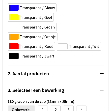
Koeltassen en Koelboxen
Transparant / Blauw
Accessoires voor tassen
Transparant / Geel
Strandtassen
Transparant / Groen
Transparant / Oranje
Heuptassen
Transparant / Rood
Transparant / Wit
Documententassen
Transparant / Zwart
Laptop hoezen en tassen
2. Aantal producten
Autotassen
Matrozentassen
3. Selecteer een bewerking
Kledingtassen
180 graden van de clip (33mm x 25mm)
Onbewerkt
1
2
3
4
Rugzakken