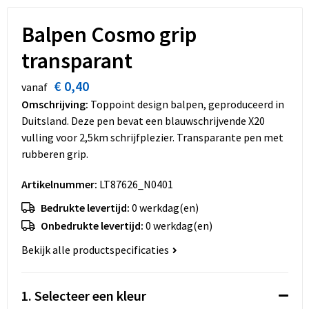
Dekens, Fleecedekens en Kussens
Schoenen
Sleutelhangers en Lanyards
Opvouwbare tassen
Balpen Cosmo grip
Kledingaccessoires
Schorten en Sloven
Snoepgoed
Promotietassen
transparant
Gilets
Spellen voor binnen en buiten
Boodschappentassen
€ 0,40
vanaf
Omschrijving:
Toppoint design balpen, geproduceerd in
Restauranttextiel
Sport
Reistassen
Duitsland. Deze pen bevat een blauwschrijvende X20
vulling voor 2,5km schrijfplezier. Transparante pen met
Hoofdbescherming
Veiligheid, Auto en Fiets
Schoudertassen
rubberen grip.
Gehoorbescherming
Vrije tijd en Strand
Toilettassen
Artikelnummer:
LT87626_N0401
Bedrukte levertijd:
0 werkdag(en)
Gereedschap
Koffers en Trolleys
Onbedrukte levertijd:
0 werkdag(en)
Ademhalingsbescherming
Sporttassen
Bekijk alle productspecificaties
Schoenentassen
1. Selecteer een kleur