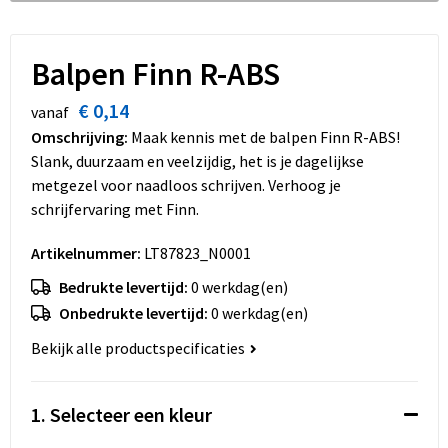
Dekens, Fleecedekens en Kussens
Schoenen
Sleutelhangers en Lanyards
Opvouwbare tassen
Kledingaccessoires
Schorten en Sloven
Snoepgoed
Promotietassen
Balpen Finn R-ABS
€ 0,14
Gilets
Spellen voor binnen en buiten
Boodschappentassen
vanaf
Omschrijving:
Maak kennis met de balpen Finn R-ABS!
Restauranttextiel
Sport
Reistassen
Slank, duurzaam en veelzijdig, het is je dagelijkse
metgezel voor naadloos schrijven. Verhoog je
Hoofdbescherming
Veiligheid, Auto en Fiets
Schoudertassen
schrijfervaring met Finn.
Artikelnummer:
LT87823_N0001
Gehoorbescherming
Vrije tijd en Strand
Toilettassen
Bedrukte levertijd:
0 werkdag(en)
Gereedschap
Koffers en Trolleys
Onbedrukte levertijd:
0 werkdag(en)
Bekijk alle productspecificaties
Ademhalingsbescherming
Sporttassen
Schoenentassen
1. Selecteer een kleur