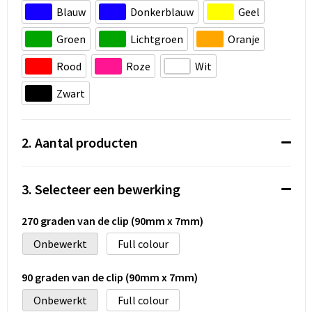
Koeltassen en Koelboxen
Blauw
Donkerblauw
Geel
Accessoires voor tassen
Groen
Lichtgroen
Oranje
Rood
Roze
Wit
Strandtassen
Zwart
Heuptassen
Documententassen
2. Aantal producten
Laptop hoezen en tassen
3. Selecteer een bewerking
Autotassen
270 graden van de clip (90mm x 7mm)
Matrozentassen
Onbewerkt
Full colour
Kledingtassen
90 graden van de clip (90mm x 7mm)
Onbewerkt
Full colour
Rugzakken