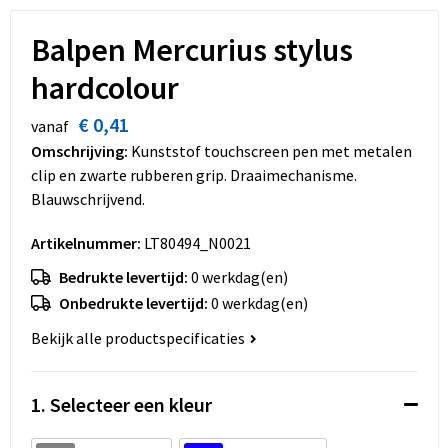
Dekens, Fleecedekens en Kussens
Schoenen
Sleutelhangers en Lanyards
Opvouwbare tassen
Balpen Mercurius stylus
Kledingaccessoires
Schorten en Sloven
Snoepgoed
Promotietassen
hardcolour
Gilets
Spellen voor binnen en buiten
Boodschappentassen
€ 0,41
vanaf
Omschrijving:
Kunststof touchscreen pen met metalen
Restauranttextiel
Sport
Reistassen
clip en zwarte rubberen grip. Draaimechanisme.
Blauwschrijvend.
Hoofdbescherming
Veiligheid, Auto en Fiets
Schoudertassen
Artikelnummer:
LT80494_N0021
Gehoorbescherming
Vrije tijd en Strand
Toilettassen
Bedrukte levertijd:
0 werkdag(en)
Onbedrukte levertijd:
0 werkdag(en)
Gereedschap
Koffers en Trolleys
Bekijk alle productspecificaties
Ademhalingsbescherming
Sporttassen
1. Selecteer een kleur
Schoenentassen