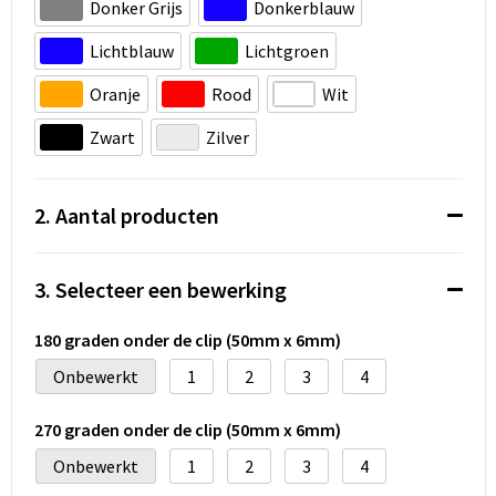
Koeltassen en Koelboxen
Donker Grijs
Donkerblauw
Lichtblauw
Lichtgroen
Accessoires voor tassen
Oranje
Rood
Wit
Strandtassen
Zwart
Zilver
Heuptassen
2. Aantal producten
Documententassen
Laptop hoezen en tassen
3. Selecteer een bewerking
Autotassen
180 graden onder de clip (50mm x 6mm)
Onbewerkt
1
2
3
4
Matrozentassen
270 graden onder de clip (50mm x 6mm)
Kledingtassen
Onbewerkt
1
2
3
4
Rugzakken