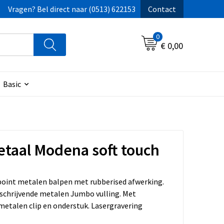
Vragen? Bel direct naar (0513) 622153
Contact
0
€ 0,00
Basic
taal Modena soft touch
oint metalen balpen met rubberised afwerking.
schrijvende metalen Jumbo vulling. Met
etalen clip en onderstuk. Lasergravering