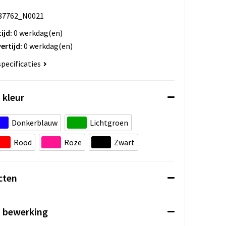
87762_N0021
ijd:
0 werkdag(en)
ertijd:
0 werkdag(en)
specificaties
 kleur
Donkerblauw
Lichtgroen
Rood
Roze
Zwart
cten
n bewerking