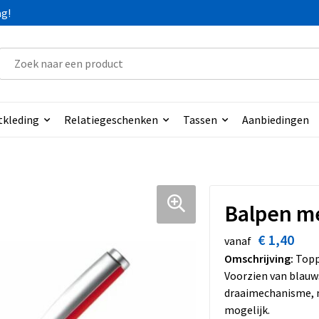
ag!
tkleding
Relatiegeschenken
Tassen
Aanbiedingen
Balpen me
€ 1,40
vanaf
Omschrijving:
Topp
Voorzien van blauw
draaimechanisme, m
mogelijk.